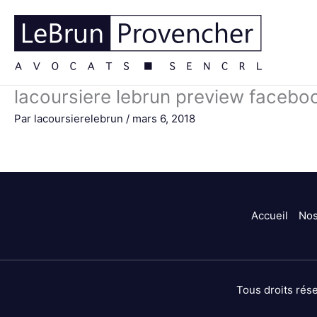
Aller
au
contenu
lacoursiere lebrun preview facebo
Par
lacoursierelebrun
/
mars 6, 2018
Accueil
Nos
Tous droits ré